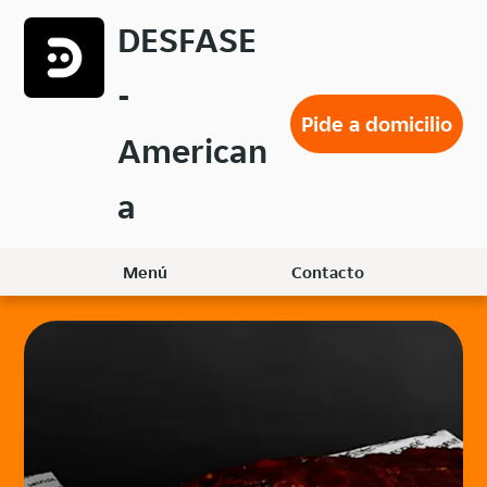
Volver
DESFASE
al
menú
-
principal
Pide a domicilio
American
a
Menú
Contacto